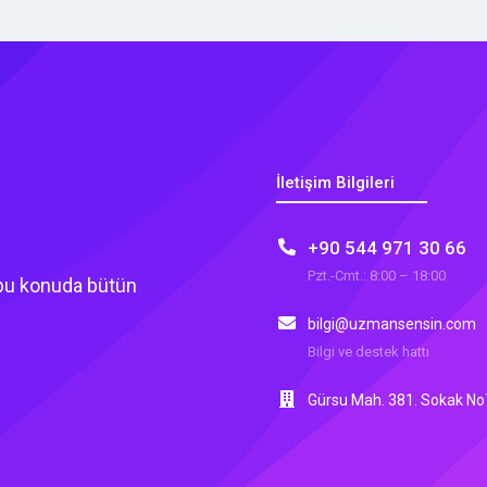
İletişim Bilgileri
+90 544 971 30 66
Pzt.-Cmt.: 8:00 – 18:00
 bu konuda bütün
bilgi@uzmansensin.com
Bilgi ve destek hattı
Gürsu Mah. 381. Sokak No