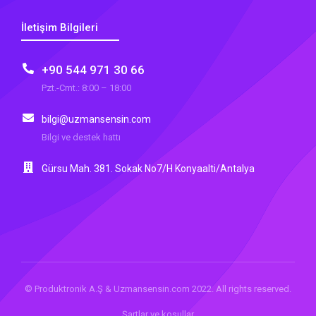
İletişim Bilgileri
+90 544 971 30 66
Pzt.-Cmt.: 8:00 – 18:00
bilgi@uzmansensin.com
Bilgi ve destek hattı
Gürsu Mah. 381. Sokak No7/H Konyaalti/Antalya
© Produktronik A.Ş & Uzmansensin.com 2022. All rights reserved.
Şartlar ve koşullar
Tek Tıkla Ödeme Kolaylığı