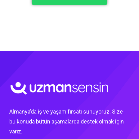
Almanya’da iş ve yaşam fırsatı sunuyoruz. Size
bu konuda bütün aşamalarda destek olmak için
varız.