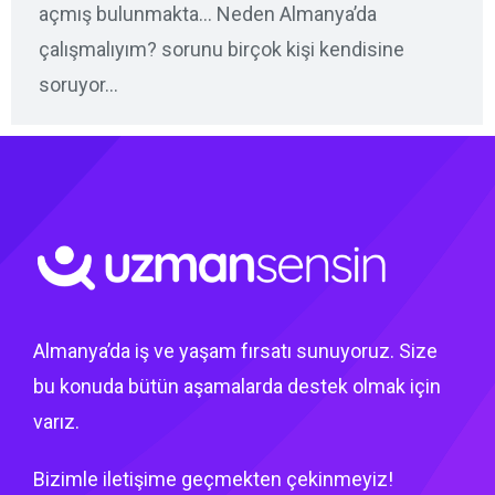
açmış bulunmakta… Neden Almanya’da
çalışmalıyım? sorunu birçok kişi kendisine
soruyor…
Almanya’da iş ve yaşam fırsatı sunuyoruz. Size
bu konuda bütün aşamalarda destek olmak için
varız.
Bizimle iletişime geçmekten çekinmeyiz!